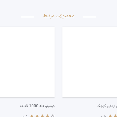
محصولات مرتبط
اردکی کوچک
دومینو فله 1000 قطعه
0
رای
0
رای