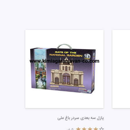
پازل سه بعدی سردر باغ ملی
بازی لی لی
0
رای