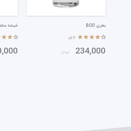
لوله دورهام 55*10 میلی
بطری BOD
0
رای
34,000
1,700
تومان