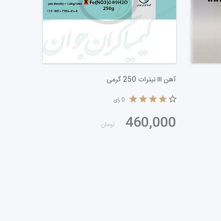
ژلاتین 250 گرمی
آهن ااا نیترات 250 گرمی
0
رای
460,000
450,000
تومان