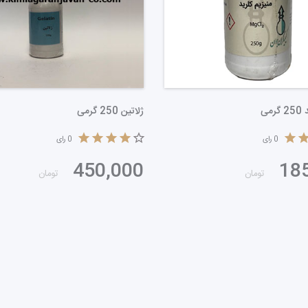
منیزیم کلرید 250 گرمی
رای
0
رای
185,000
تومان
تومان