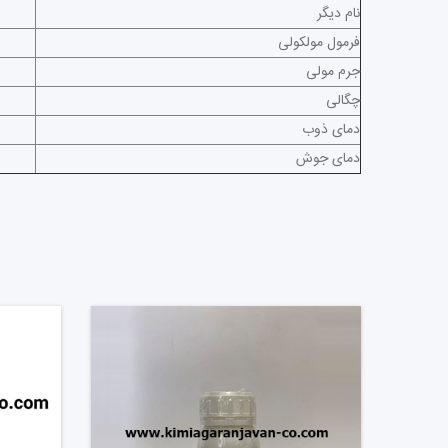
نام دیگر
Tetraoxochromic acid
فرمول مولکولی
H
جرم مولی
01g mol
چگالی
1g cm
دمای ذوب
°C
دمای جوش
°C