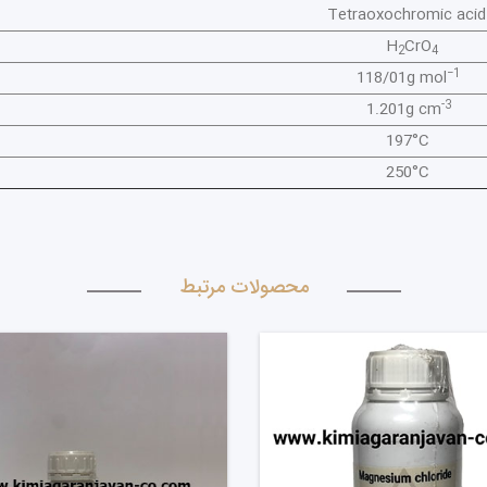
CrO
2
4
−1
118/
-3
1.20
197
250
محصولات مرتبط