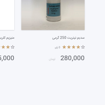
تالک پودر 250 گرمی
سدیم نیتریت 250 گرمی
0
رای
0
280,000
175,000
تومان