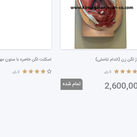
 عصبی (نرون)
مولاژ لگن زن (اندام تناسلی)
0
رای
0
رای
1,850,000
تومان
2,600,000
تومان