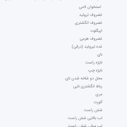
استخوان لامی
غضروف تروئید
غضروف انگشتری
اپیگلوت
غضروف هرمی
غده تیروئید (درقی)
نای
نایژه راست
نایژه چپ
محل دو شاخه شدن نای
رباط انگشتری نایی
مری
آئورت
شش راست
لب بالایی شش راست
لب میانی شش راست