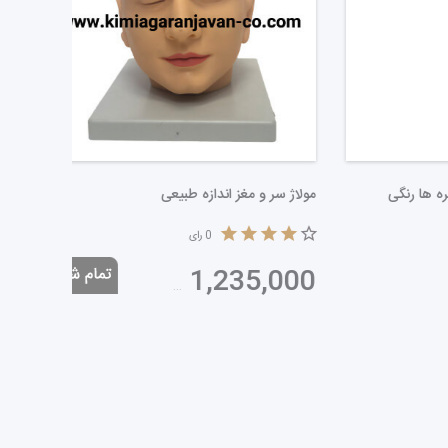
اسکلت لگن خاصره با ستون مهره ها رنگی
مولاژ سر و
0
رای