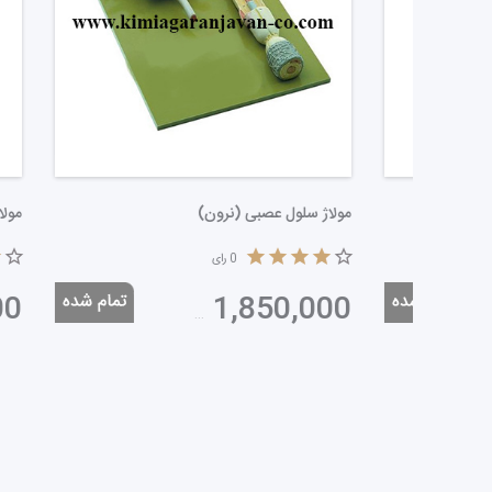
مولاژ دندان آموزش مسواک کوچک
مولاژ سلول
0
رای
495,000
تومان