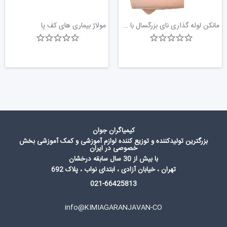
مانکن لوله گذاری نای بزرگسال با گاید
مولاژ بیماری های کف پا
کیمیاگران جوان
بزرگترین تولیدکننده و توزیع کننده لوازم آموزشی و کمک آموزشی بخش
خصوصی در ایران
با بیش از 30 سال سابقه درخشان
تهران ، خیابان آزادی ، ابتدای نواب ، پلاک 692
021-66425813
info@KIMIAGARANJAVAN-CO